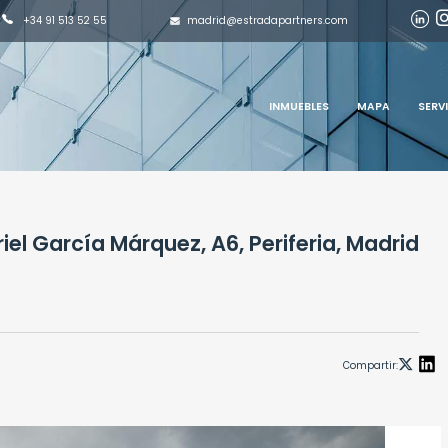
madrid@estradapartners.com
+34 91 513 52 55
INMUEBLES
MAPA
SERV
riel García Márquez, A6, Periferia, Madrid
Compartir: