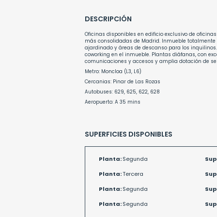
DESCRIPCIÓN
Oficinas disponibles en edificio exclusivo de ofici
más consolidadas de Madrid. Inmueble totalmente re
ajardinado y áreas de descanso para los inquilinos.
coworking en el inmueble. Plantas diáfanas, con e
comunicaciones y accesos y amplia dotación de servi
Metro: Moncloa (L3, L6)
Cercanias: Pinar de Las Rozas
Autobuses: 629, 625, 622, 628
Aeropuerto: A 35 mins
SUPERFICIES DISPONIBLES
Planta:
Segunda
Sup
Planta:
Tercera
Sup
Planta:
Segunda
Sup
Planta:
Segunda
Sup