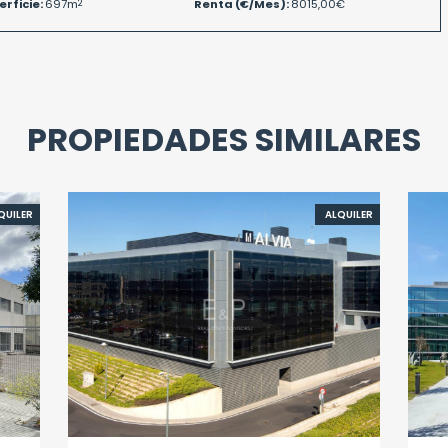
erficie:
697m
2
Renta (€/Mes):
8015,00€
PROPIEDADES SIMILARES
QUILER
ALQUILER