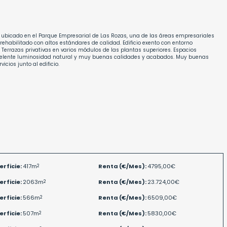
nas ubicado en el Parque Empresarial de Las Rozas, una de las áreas empresariales
habilitado con altos estándares de calidad. Edificio exento con entorno
 Terrazas privativas en varios módulos de las plantas superiores. Espacios
xcelente luminosidad natural y muy buenas calidades y acabados. Muy buenas
cios junto al edificio.
erficie:
417m
2
Renta (€/Mes):
4795,00€
erficie:
2063m
2
Renta (€/Mes):
23.724,00€
erficie:
566m
2
Renta (€/Mes):
6509,00€
erficie:
507m
2
Renta (€/Mes):
5830,00€