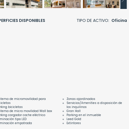
ERFICIES DISPONIBLES
TIPO DE ACTIVO:
Oficina
stema de micromovilidad para
Zonas ajardinadas
cicletas
Servicios/Amenities a disposición de
rking bicicletas
los inquilinos
stema de micro movilidad Wall box
Gran Hall
rking cargador coche eléctrico
Parking en el inmueble
uminación tipo LED
Leed Gold
uminación empotrada
Extintores