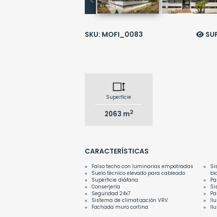
SKU: MOFI_0083
SUP
Superficie
2
2063 m
CARACTERÍSTICAS
Falso techo con luminarias empotradas
Si
Suelo técnico elevado para cableado
bi
Superficie diáfana
Pa
Conserjería
Si
Seguridad 24x7
Pa
Sistema de climatización VRV
Il
Fachada muro cortina
Il