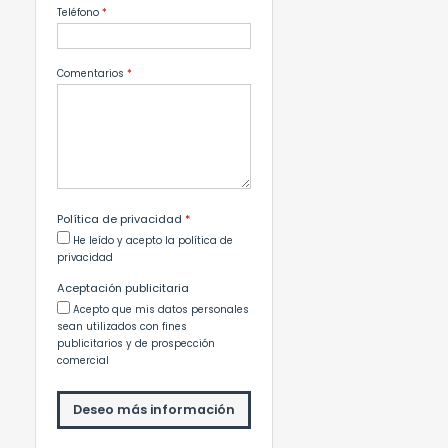
Teléfono
*
Comentarios
*
Política de privacidad
*
He leído y acepto la política de
privacidad
Aceptación publicitaria
Acepto que mis datos personales
sean utilizados con fines
publicitarios y de prospección
comercial
Deseo más información