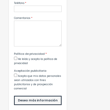
Teléfono
*
Comentarios
*
Política de privacidad
*
He leído y acepto la política de
privacidad
Aceptación publicitaria
Acepto que mis datos personales
sean utilizados con fines
publicitarios y de prospección
comercial
Deseo más información