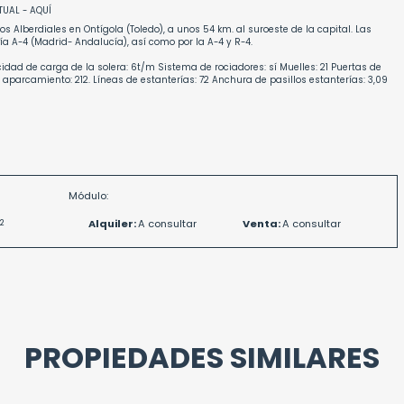
TUAL - AQUÍ
Los Alberdiales en Ontígola (Toledo), a unos 54 km. al suroeste de la capital. Las
a A-4 (Madrid- Andalucía), así como por la A-4 y R-4.
acidad de carga de la solera: 6t/m Sistema de rociadores: sí Muelles: 21 Puertas de
aparcamiento: 212. Líneas de estanterías: 72 Anchura de pasillos estanterías: 3,09
Módulo:
2
Alquiler:
A consultar
Venta:
A consultar
PROPIEDADES SIMILARES