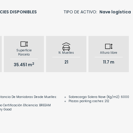
CIES DISPONIBLES
TIPO DE ACTIVO:
Nave logística
Superficie
N. Muelles
Altura libre
Parcela
21
11.7 m
2
35.451 m
stancia De Maniobras Desde Muelles:
Sobrecarga Solera Nave (Kg/m2): 6000
Plazas parking coches: 212
po Certificación Eficiencia: BREEAM
ry Good