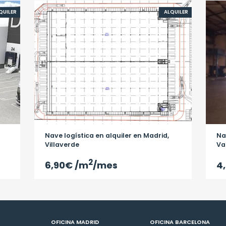
QUILER
ALQUILER
Nave logística en alquiler en Madrid,
Na
Villaverde
Va
2
6,90€
/m
/mes
4
OFICINA MADRID
OFICINA BARCELONA