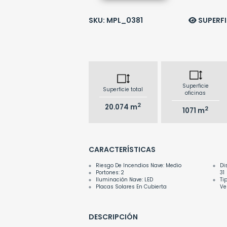
SKU: MPL_0381
SUPERFI
Superficie
Superficie total
oficinas
2
20.074 m
2
1071 m
CARACTERÍSTICAS
Riesgo De Incendios Nave: Medio
Di
Portones: 2
31
Iluminación Nave: LED
Ti
Placas Solares En Cubierta
Ve
DESCRIPCIÓN