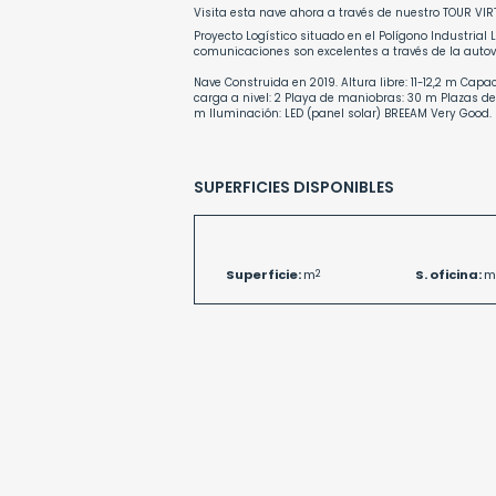
Visita esta nave ahora a través de nuestro
TOUR VIR
Proyecto Logístico situado en el Polígono Industrial 
comunicaciones son excelentes a través de la autoví
Nave Construida en 2019. Altura libre: 11-12,2 m Cap
carga a nivel: 2 Playa de maniobras: 30 m Plazas de 
m Iluminación: LED (panel solar) BREEAM Very Good.
SUPERFICIES DISPONIBLES
Superficie:
m
2
S. oficina:
m