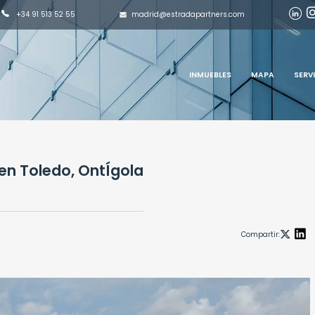
madrid@estradapartners.com
+34 91 513 52 55
INMUEBLES
MAPA
SERV
 en Toledo, OntÍgola
Compartir: