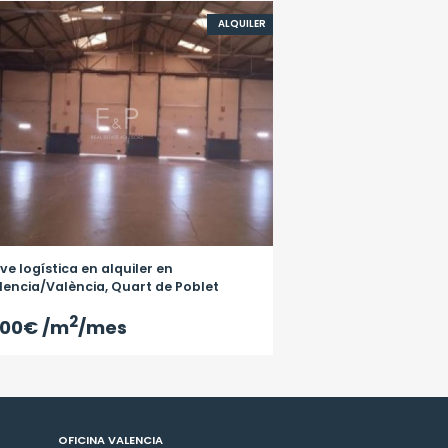
ALQUILER
ve logística en alquiler en
lencia/València, Quart de Poblet
2
,00€
/m
/mes
OFICINA VALENCIA